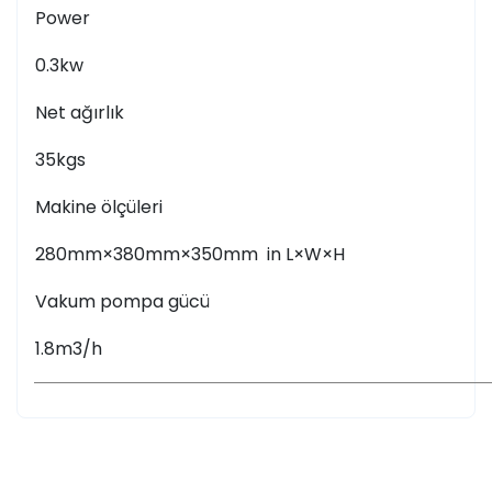
Power
0.3kw
Net ağırlık
35kgs
Makine ölçüleri
280mm×380mm×350mm in L×W×H
Vakum pompa gücü
1.8m3/h