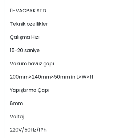
11-VACPAK.STD
Teknik özellikler
Çalışma Hızı
15-20 saniye
Vakum havuz çapı
200mm×240mm×50mm in L×W×H
Yapıştırma Çapı
8mm
Voltaj
220V/50Hz/1Ph